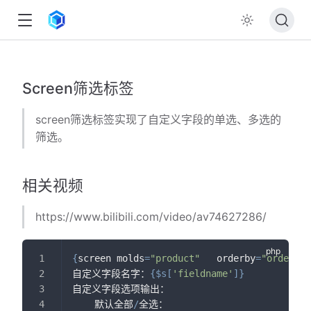
Screen筛选标签
screen筛选标签实现了自定义字段的单选、多选的
筛选。
相关视频
https://www.bilibili.com/video/av74627286/
{
screen molds
=
"product"
   orderby
=
"orders d
自定义字段名字：
{
$s
[
'fieldname'
]
}
自定义字段选项输出：
    默认全部
/
全选：