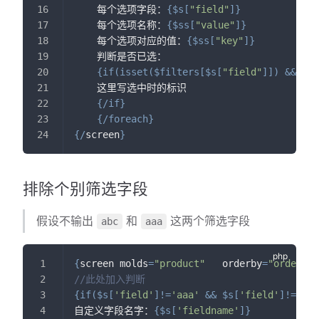
    每个选项字段：
{
$s
[
"field"
]
}
    每个选项名称：
{
$ss
[
"value"
]
}
    每个选项对应的值：
{
$ss
[
"key"
]
}
    判断是否已选：
{
if
(
isset
(
$filters
[
$s
[
"field"
]
]
)
&&
str
    这里写选中时的标识
{
/
if
}
{
/
foreach
}
{
/
screen
}
排除个别筛选字段
假设不输出
和
这两个筛选字段
abc
aaa
{
screen molds
=
"product"
   orderby
=
"orders d
//此处加入判断
{
if
(
$s
[
'field'
]
!=
'aaa'
&&
$s
[
'field'
]
!=
'abc
自定义字段名字：
{
$s
[
'fieldname'
]
}