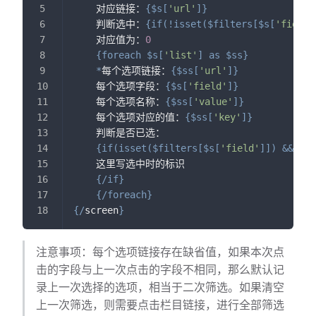
    对应链接：
{
$s
[
'url'
]
}
    判断选中：
{
if
(
!
isset
(
$filters
[
$s
[
'field'
    对应值为：
0
{
foreach
$s
[
'list'
]
as
$ss
}
*
每个选项链接：
{
$ss
[
'url'
]
}
    每个选项字段：
{
$s
[
'field'
]
}
    每个选项名称：
{
$ss
[
'value'
]
}
    每个选项对应的值：
{
$ss
[
'key'
]
}
    判断是否已选：
{
if
(
isset
(
$filters
[
$s
[
'field'
]
]
)
&&
str
    这里写选中时的标识
{
/
if
}
{
/
foreach
}
{
/
screen
}
注意事项：每个选项链接存在缺省值，如果本次点
击的字段与上一次点击的字段不相同，那么默认记
录上一次选择的选项，相当于二次筛选。如果清空
上一次筛选，则需要点击栏目链接，进行全部筛选