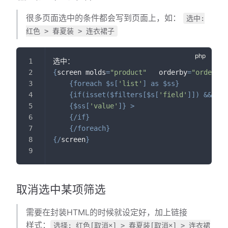
很多页面选中的条件都会写到页面上，如：
选中:
红色 > 春夏装 > 连衣裙子
选中：
{
screen molds
=
"product"
   orderby
=
"orders d
{
foreach
$s
[
'list'
]
as
$ss
}
{
if
(
isset
(
$filters
[
$s
[
'field'
]
]
)
&&
str
{
$ss
[
'value'
]
}
>
{
/
if
}
{
/
foreach
}
{
/
screen
}
取消选中某项筛选
需要在封装HTML的时候就设定好，加上链接
样式：
选择: 红色[取消×] > 春夏装[取消×] > 连衣裙