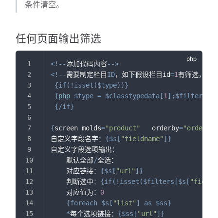
条件清空。
任何页面输出筛选
<
!
--
添加代码内容
--
>
<
!
--
需要制定栏目
ID
，如下假设栏目id
=
1
有筛选，则
{
if
(
!
isset
(
$type
)
)
}
{
php
$type
=
$classtypedata
[
1
]
;
$filters
=
{
/
if
}
{
screen molds
=
"product"
   orderby
=
"orders d
自定义字段名字：
{
$s
[
"fieldname"
]
}
自定义字段选项输出：
    默认全部
/
全选：
    对应链接：
{
$s
[
"url"
]
}
    判断选中：
{
if
(
!
isset
(
$filters
[
$s
[
"field"
    对应值为：
0
{
foreach
$s
[
"list"
]
as
$ss
}
*
每个选项链接：
{
$ss
[
"url"
]
}