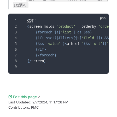
[取消×]
选中：
{
screen molds
=
"product"
   orderby
=
"orders d
{
foreach
$s
[
'list'
]
as
$ss
}
{
if
(
isset
(
$filters
[
$s
[
'field'
]
]
)
&&
str
{
$ss
[
'value'
]
}
<
a href
=
"
{
$s
[
'url'
]
}
"
>
<
sp
{
/
if
}
{
/
foreach
}
{
/
screen
}
Edit this page
Last Updated:
9/7/2024, 11:17:28 PM
Contributors:
RMC