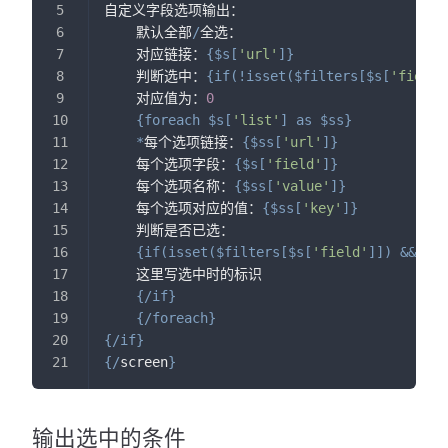
自定义字段选项输出：
    默认全部
/
全选：
    对应链接：
{
$s
[
'url'
]
}
    判断选中：
{
if
(
!
isset
(
$filters
[
$s
[
'field'
    对应值为：
0
{
foreach
$s
[
'list'
]
as
$ss
}
*
每个选项链接：
{
$ss
[
'url'
]
}
    每个选项字段：
{
$s
[
'field'
]
}
    每个选项名称：
{
$ss
[
'value'
]
}
    每个选项对应的值：
{
$ss
[
'key'
]
}
    判断是否已选：
{
if
(
isset
(
$filters
[
$s
[
'field'
]
]
)
&&
str
    这里写选中时的标识
{
/
if
}
{
/
foreach
}
{
/
if
}
{
/
screen
}
输出选中的条件