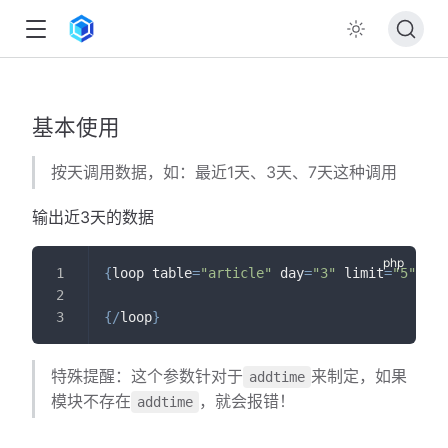
基本使用
按天调用数据，如：最近1天、3天、7天这种调用
输出近3天的数据
{
loop table
=
"article"
 day
=
"3"
 limit
=
"5"
as
=
{
/
loop
}
特殊提醒：这个参数针对于
来制定，如果
addtime
模块不存在
，就会报错！
addtime